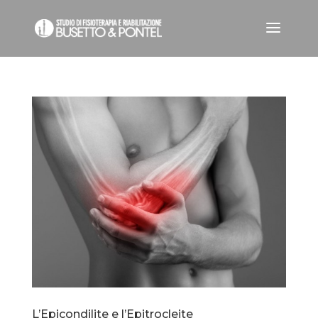
L’Epicondilite e l’Epitrocleite