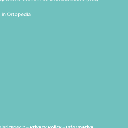
a in Ortopedia
elsrl@pec.it –
Privacy Policy
–
Informativa