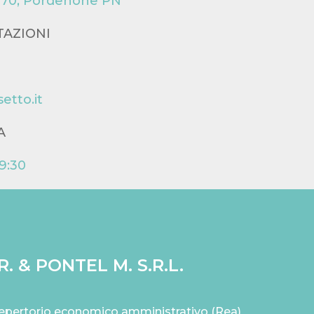
33170, Pordenone PN
TAZIONI
etto.it
A
19:30
. & PONTEL M. S.R.L.
 Repertorio economico amministrativo (Rea)