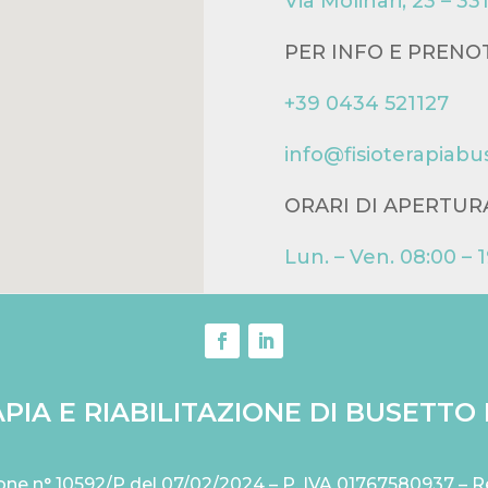
Via Molinari, 23 – 
PER INFO E PRENO
+39 0434 521127
info@fisioterapiabus
ORARI DI APERTUR
Lun. – Ven. 08:00 – 
PIA E RIABILITAZIONE DI BUSETTO R
zione n° 10592/P del 07/02/2024 – P. IVA 01767580937 –