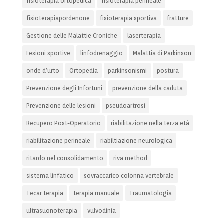
fisioterapia ortopedica
fisioterapia perineale
fisioterapiapordenone
fisioterapia sportiva
fratture
Gestione delle Malattie Croniche
laserterapia
Lesioni sportive
linfodrenaggio
Malattia di Parkinson
onde d’urto
Ortopedia
parkinsonismi
postura
Prevenzione degli Infortuni
prevenzione della caduta
Prevenzione delle lesioni
pseudoartrosi
Recupero Post-Operatorio
riabilitazione nella terza età
riabilitazione perineale
riabiltiazione neurologica
ritardo nel consolidamento
riva method
sistema linfatico
sovraccarico colonna vertebrale
Tecar terapia
terapia manuale
Traumatologia
ultrasuonoterapia
vulvodinia