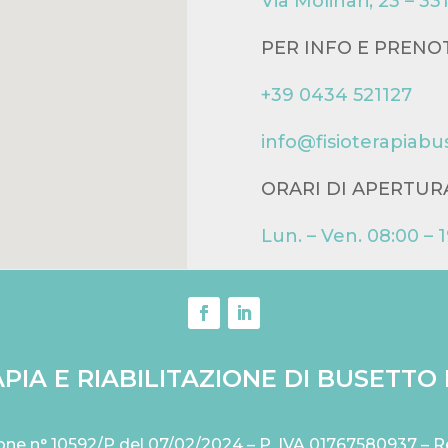
Via Molinari, 23 – 
PER INFO E PRENO
+39 0434 521127
info@fisioterapiabus
ORARI DI APERTUR
Lun. – Ven. 08:00 – 
PIA E RIABILITAZIONE DI BUSETTO R
zione n° 10592/P del 07/02/2024 – P. IVA 01767580937 –