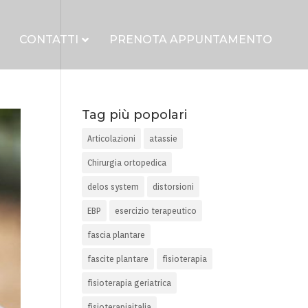
CONTATTI
PRENOTA APPUNTAMENTO
Tag più popolari
Articolazioni
atassie
Chirurgia ortopedica
delos system
distorsioni
EBP
esercizio terapeutico
fascia plantare
fascite plantare
fisioterapia
fisioterapia geriatrica
fisioterapiaitalia