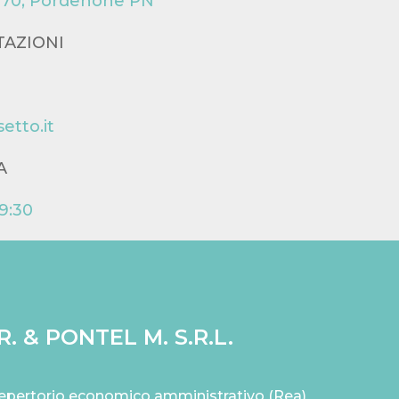
33170, Pordenone PN
TAZIONI
etto.it
A
19:30
. & PONTEL M. S.R.L.
 Repertorio economico amministrativo (Rea)