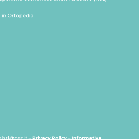
a in Ortopedia
elsrl@pec.it –
Privacy Policy
–
Informativa