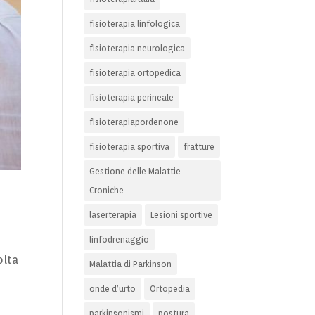
fisioterapia linfologica
fisioterapia neurologica
fisioterapia ortopedica
fisioterapia perineale
fisioterapiapordenone
fisioterapia sportiva
fratture
Gestione delle Malattie
Croniche
laserterapia
Lesioni sportive
linfodrenaggio
olta
Malattia di Parkinson
onde d’urto
Ortopedia
parkinsonismi
postura