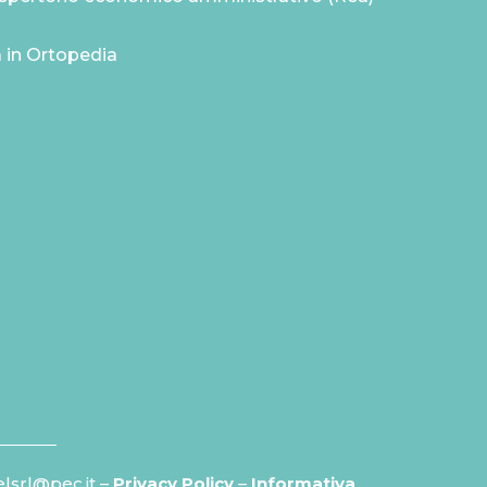
a in Ortopedia
elsrl@pec.it –
Privacy Policy
–
Informativa