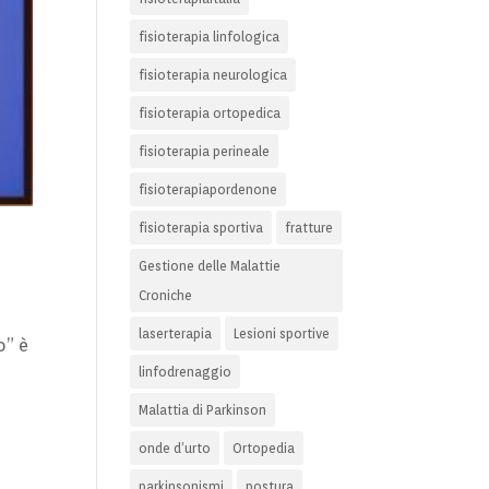
fisioterapia linfologica
fisioterapia neurologica
fisioterapia ortopedica
fisioterapia perineale
fisioterapiapordenone
fisioterapia sportiva
fratture
Gestione delle Malattie
Croniche
laserterapia
Lesioni sportive
o” è
linfodrenaggio
Malattia di Parkinson
onde d’urto
Ortopedia
parkinsonismi
postura