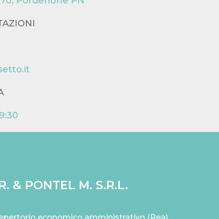
33170, Pordenone PN
TAZIONI
etto.it
A
19:30
. & PONTEL M. S.R.L.
 Repertorio economico amministrativo (Rea)