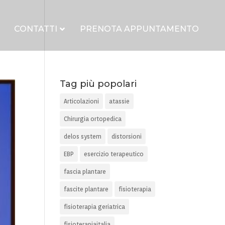
CONTATTI
PRENOTA APPUNTAMENTO
Tag più popolari
Articolazioni
atassie
Chirurgia ortopedica
delos system
distorsioni
EBP
esercizio terapeutico
fascia plantare
fascite plantare
fisioterapia
fisioterapia geriatrica
fisioterapiaitalia