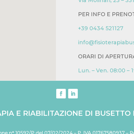
Via Molinari, 23 – 
PER INFO E PRENO
+39 0434 521127
info@fisioterapiabus
ORARI DI APERTUR
Lun. – Ven. 08:00 – 
PIA E RIABILITAZIONE DI BUSETTO R
zione n° 10592/P del 07/02/2024 – P. IVA 01767580937 –